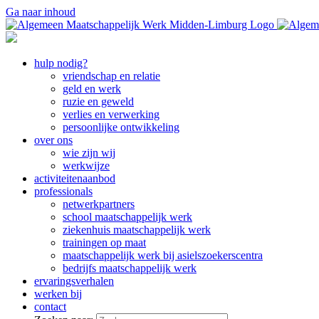
Ga naar inhoud
hulp nodig?
vriendschap en relatie
geld en werk
ruzie en geweld
verlies en verwerking
persoonlijke ontwikkeling
over ons
wie zijn wij
werkwijze
activiteitenaanbod
professionals
netwerkpartners
school maatschappelijk werk
ziekenhuis maatschappelijk werk
trainingen op maat
maatschappelijk werk bij asielszoekerscentra
bedrijfs maatschappelijk werk
ervaringsverhalen
werken bij
contact